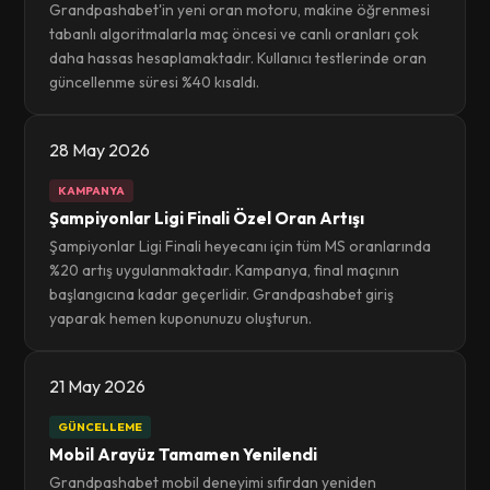
Grandpashabet'in yeni oran motoru, makine öğrenmesi
tabanlı algoritmalarla maç öncesi ve canlı oranları çok
daha hassas hesaplamaktadır. Kullanıcı testlerinde oran
güncellenme süresi %40 kısaldı.
28 May 2026
KAMPANYA
Şampiyonlar Ligi Finali Özel Oran Artışı
Şampiyonlar Ligi Finali heyecanı için tüm MS oranlarında
%20 artış uygulanmaktadır. Kampanya, final maçının
başlangıcına kadar geçerlidir. Grandpashabet giriş
yaparak hemen kuponunuzu oluşturun.
21 May 2026
GÜNCELLEME
Mobil Arayüz Tamamen Yenilendi
Grandpashabet mobil deneyimi sıfırdan yeniden