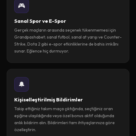
🎮
Sanal Spor ve E-Spor
Gerçek maçların arasında seçenek tükenmemesi için
Grandpashabet; sanal futbol, sanal at yarışı ve Counter-
Strike, Dota 2 gibi e-spor etkinliklerine de bahis imkânı
sunar. Eğlence hiç durmuyor.
🔔
Kişiselleştirilmiş Bildirimler
Takip ettiğiniz takım maça çıktığında, seçtiğiniz oran
eşiğine ulaşıldığında veya özel bonus aktif olduğunda
anlık bildirim alın. Bildirimleri tam ihtiyaçlarınıza göre
özelleştirin.