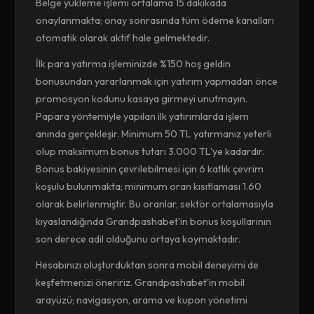
Belge yükleme işlemi ortalama 15 dakikada
onaylanmakta; onay sonrasında tüm ödeme kanalları
otomatik olarak aktif hale gelmektedir.
İlk para yatırma işleminizde %150 hoş geldin
bonusundan yararlanmak için yatırım yapmadan önce
promosyon kodunu kasaya girmeyi unutmayın.
Papara yöntemiyle yapılan ilk yatırımlarda işlem
anında gerçekleşir. Minimum 50 TL yatırmanız yeterli
olup maksimum bonus tutarı 3.000 TL'ye kadardır.
Bonus bakiyesinin çevrilebilmesi için 6 katlık çevrim
koşulu bulunmakta; minimum oran kısıtlaması 1.60
olarak belirlenmiştir. Bu oranlar, sektör ortalamasıyla
kıyaslandığında Grandpashabet'in bonus koşullarının
son derece adil olduğunu ortaya koymaktadır.
Hesabınızı oluşturduktan sonra mobil deneyimi de
keşfetmenizi öneririz. Grandpashabet'in mobil
arayüzü; navigasyon, arama ve kupon yönetimi