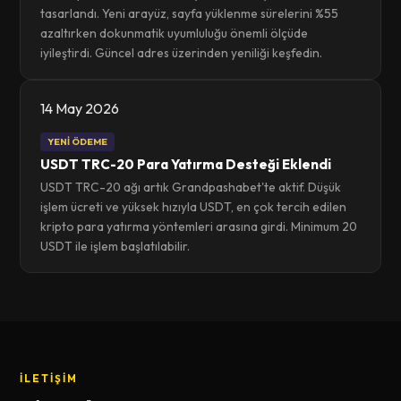
tasarlandı. Yeni arayüz, sayfa yüklenme sürelerini %55
azaltırken dokunmatik uyumluluğu önemli ölçüde
iyileştirdi. Güncel adres üzerinden yeniliği keşfedin.
14 May 2026
YENİ ÖDEME
USDT TRC-20 Para Yatırma Desteği Eklendi
USDT TRC-20 ağı artık Grandpashabet'te aktif. Düşük
işlem ücreti ve yüksek hızıyla USDT, en çok tercih edilen
kripto para yatırma yöntemleri arasına girdi. Minimum 20
USDT ile işlem başlatılabilir.
İLETIŞIM