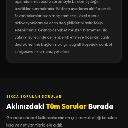
açısından masaüstü sürümüyle birebir eşdeğer
özellikler sunmaktadır. Bildirim ayarlarını aktif ederek
favori takımlarınızın maç saatlerini, özel bonus
aktivasyonlarını ve oran değişikliklerini anlık takip
edebilirsiniz. Grandpashabet müşteri hizmetleri, ilk
yatırım sürecinde de rehberlik etmeye hazırdır; canlı
destek hattına bağlanmak için sağ alt köşedeki sohbet
simgesine tıklamanız yeterlidir.
SIKÇA SORULAN SORULAR
Aklınızdaki
Tüm Sorular
Burada
Grandpashabet kullanıcılarının en çok merak ettiği konuları
kısa ve net yanıtlarla ele aldık.