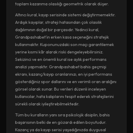
toplam kazanma olasılığı geometrik olarak düşer.
Altıncı kural, kayıp serisinde sistemi değiştirmemektir.
Ardışık kayıplar, strateji hatasından çok olasılık
dağılımının doğal bir parçasıdır. Yedinci kural,
Grandpashabet'in erken kasa seçeneğini stratejik
kullanmaktır. Kuponunuzdaki son maçı garantilemek
yerine kısmi kâr alarak riski dengeleyebilirsiniz.
Sekizinci ve en önemli kural ise aylık performans
analizi yapmaktır. Grandpashabet bahis geçmişi
ekranı, kazanç/kayıp oranlarınızı, en iyi performans
gösterdiğiniz spor dallarını ve en verimli oran aralığını
görsel olarak sunar. Bu verileri düzenli inceleyen
kullanıcılar, hata kalıplarını tespit ederek stratejilerini
sürekli olarak iyileştirebilmektedir.
Tüm bu kuralların yanı sıra psikolojik disiplin, bahis
başarısının belki de en gözardı edilen boyutudur.
Kazanç ya da kayıp serisi yaşadığınızda duygusal