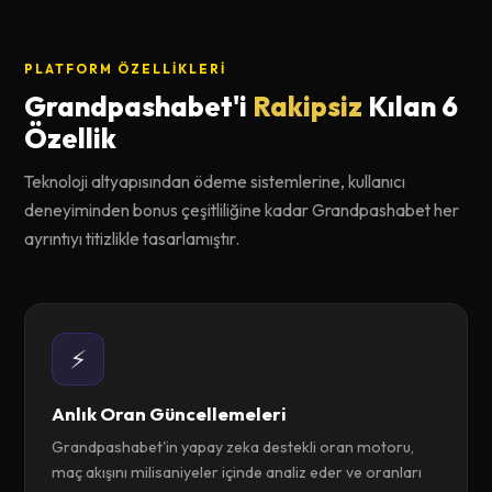
PLATFORM ÖZELLIKLERI
Grandpashabet'i
Rakipsiz
Kılan 6
Özellik
Teknoloji altyapısından ödeme sistemlerine, kullanıcı
deneyiminden bonus çeşitliliğine kadar Grandpashabet her
ayrıntıyı titizlikle tasarlamıştır.
⚡
Anlık Oran Güncellemeleri
Grandpashabet'in yapay zeka destekli oran motoru,
maç akışını milisaniyeler içinde analiz eder ve oranları