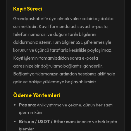
Kayıt Süreci
Grandpashabet'e üye olmak yalnızca birkaç dakika
sürmektedir. Kayıt formunda ad, soyad, e-posta,
telefon numarası ve doğum tarihi bilgilerini
doldurmanız istenir. Tüm bilgiler SSL şifrelemesiyle
korunur ve üçüncü taraflarla kesinlikle paylaşılmaz.
Kayıt işlemini tamamladıktan sonra e-posta
adresinize bir doğrulama bağlantısı gönderilir.
Bağlantıya tıklamanızın ardından hesabınız aktif hale
gelir ve bakiye yüklemeye başlayabilirsiniz.
Ödeme Yöntemleri
Papara:
Anlık yatırma ve çekme, günün her saati
işlem imkânı
Bitcoin / USDT / Ethereum:
Anonim ve hızlı kripto
işlemler