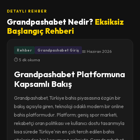
DETAYLI REHBER
Grandpashabet Nedir?
Eksiksiz
Başlangıç Rehberi
Rehber
Grandpashabet Giriş
📅 Haziran 2026
⏱ 5 dk okuma
Grandpashabet Platformuna
Kapsamlı Bakış
Grandpashabet, Türkiye bahis piyasasına özgün bir
bakış açısıyla giren, teknoloji odaklı modern bir online
bahis platformudur. Platform; geniş spor marketi,
rekabetçi oran politikası ve kullanıcı dostu tasarımıyla
kısa sürede Türkiye'nin en çok tercih edilen bahis