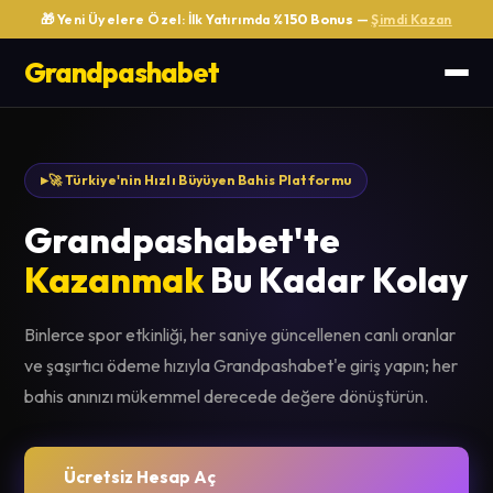
🎁 Yeni Üyelere Özel: İlk Yatırımda
%150 Bonus
—
Şimdi Kazan
Grandpashabet
🚀 Türkiye'nin Hızlı Büyüyen Bahis Platformu
Grandpashabet'te
Kazanmak
Bu Kadar Kolay
Binlerce spor etkinliği, her saniye güncellenen canlı oranlar
ve şaşırtıcı ödeme hızıyla Grandpashabet'e giriş yapın; her
bahis anınızı mükemmel derecede değere dönüştürün.
Ücretsiz Hesap Aç