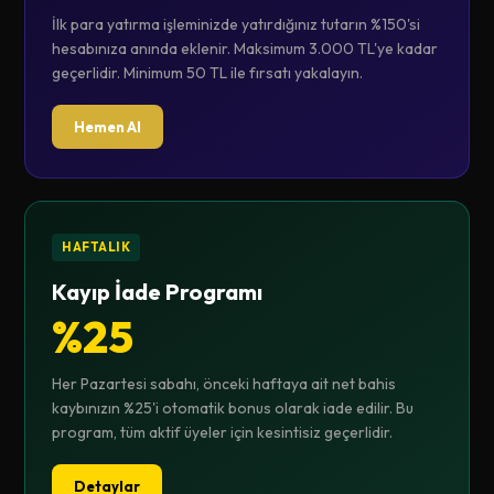
İlk para yatırma işleminizde yatırdığınız tutarın %150'si
hesabınıza anında eklenir. Maksimum 3.000 TL'ye kadar
geçerlidir. Minimum 50 TL ile fırsatı yakalayın.
Hemen Al
HAFTALIK
Kayıp İade Programı
%25
Her Pazartesi sabahı, önceki haftaya ait net bahis
kaybınızın %25'i otomatik bonus olarak iade edilir. Bu
program, tüm aktif üyeler için kesintisiz geçerlidir.
Detaylar