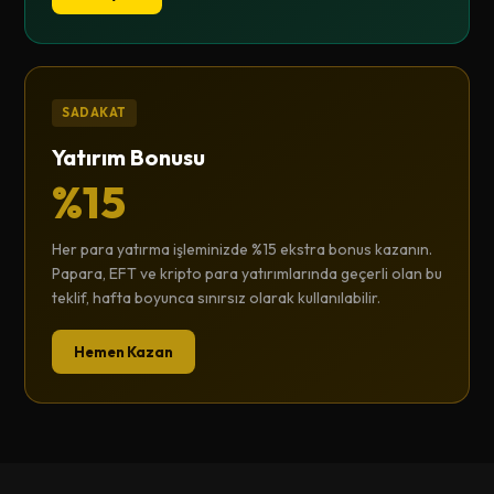
SADAKAT
Yatırım Bonusu
%15
Her para yatırma işleminizde %15 ekstra bonus kazanın.
Papara, EFT ve kripto para yatırımlarında geçerli olan bu
teklif, hafta boyunca sınırsız olarak kullanılabilir.
Hemen Kazan