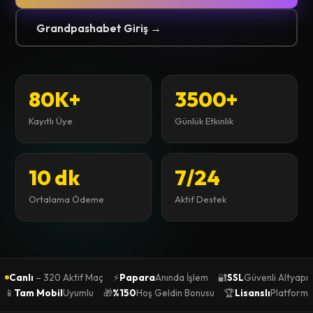
Grandpashabet Giriş →
80K+
3500+
Kayıtlı Üye
Günlük Etkinlik
10 dk
7/24
Ortalama Ödeme
Aktif Destek
Canlı
– 320 Aktif Maç
⚡
Papara
Anında İşlem
🔐
SSL
Güvenli Altyapı
📱
Tam Mobil
Uyumlu
🎁
%150
Hoş Geldin Bonusu
🏆
Lisanslı
Platform