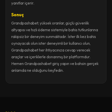
yanıtlar içerir.
Sonuç
Grandpashabet; yüksek oranlar, güçlü güvenlik
altyapısı ve hızlı ödeme sistemiyle bahis tutkunlarına
rakipsiz bir deneyim sunmaktadır. İster ilk kez bahis
oynayacak olun ister deneyimli bir kullanıcı olun,
Grandpashabet her ihtiyacınıza cevap verecek
araçlar ve içeriklerle donanmış bir platformdur.
Hemen Grandpashabet giriş yapın ve bahsin gerçek
anlamda ne olduğunu keşfedin.