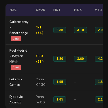
MAÇ
SKOR
MS 1
MS X
MS 2
Galatasaray
–
1–1
2.35
3.10
2.90
Fenerbahçe
(64')
Canlı
Real Madrid
– Bayern
0–0
1.80
3.60
4.20
Münih
(28')
Canlı
Lakers –
Yarın
–
1.95
1.85
Celtics
04:30
Djokovic –
Yarın
–
1.65
2.15
Alcaraz
14:00