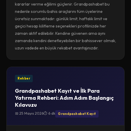
kararlar verme eğilimi güçlenir. Grandpashabet bu
nedenle sorumlu bahis araçlarını tüm üyelerine
ücretsiz sunmaktadır: günlük limit, haftalık limit ve
geçici hesap kilitleme seçenekleri profilinizde her
zaman aktif edilebilir. Kendine güvenen ama aynı
zamanda kendini denetleyebilen bir bahissever olmak,
uzun vadede en büyük rekabet avantajınızdır.
Rehber
Grandpashabet Kayıt ve İlk Para
Yatırma Rehberi: Adım Adım Başlangıç
Kılavuzu
📅 25 Mayıs 2026
⏱ 6 dk
Grandpashabet Kayıt