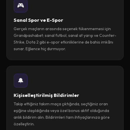
🎮
Sanal Spor ve E-Spor
Gerçek maçların arasında seçenek tükenmemesi için
Grandpashabet; sanal futbol, sanal at yarışı ve Counter-
Strike, Dota 2 gibi e-spor etkinliklerine de bahis imkânı
sunar. Eğlence hiç durmuyor.
🔔
Kişiselleştirilmiş Bildirimler
Takip ettiğiniz takım maça çıktığında, seçtiğiniz oran
eşiğine ulaşıldığında veya özel bonus aktif olduğunda
anlık bildirim alın. Bildirimleri tam ihtiyaçlarınıza göre
özelleştirin.