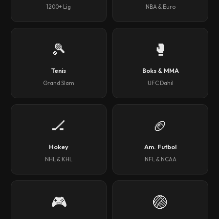
1200+ Lig
NBA & Euro
🎾
🥊
Tenis
Boks & MMA
Grand Slam
UFC Dahil
🏒
🏈
Hokey
Am. Futbol
NHL & KHL
NFL & NCAA
🎮
🏐