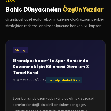
BLOG
Bahis Dünyasından
Özgün Yazılar
Grandpashabet editör ekibinin kaleme aldığı özgün içerikler;
stratejiden rehbere, analizden ipucuna her konuyu kapsar.
Strateji
Grandpashabet'te Spor Bahisinde
Kazanmak İçin Bilinmesi Gereken 8
Temel Kural
📅 15 Mayıs 2026
⏱ 7 dk
Grandpashabet Giriş
Spor bahisinde uzun vadeli kâr elde etmek, sezgisel
kararlardan değil disiplinli bir sistemden geçer.
Grandpashabet'in sunduğu istatistik araçları ve