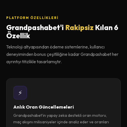
PLATFORM ÖZELLIKLERI
Grandpashabet'i
Rakipsiz
Kılan 6
Özellik
Teknoloji altyapısından ödeme sistemlerine, kullanıcı
deneyiminden bonus çeşitliliğine kadar Grandpashabet her
ayrıntıyı titizlikle tasarlamıştır.
⚡
Anlık Oran Güncellemeleri
Grandpashabet'in yapay zeka destekli oran motoru,
maç akışını milisaniyeler içinde analiz eder ve oranları