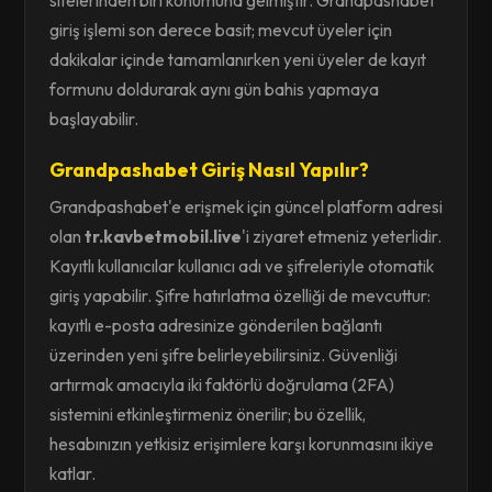
sitelerinden biri konumuna gelmiştir. Grandpashabet
giriş işlemi son derece basit; mevcut üyeler için
dakikalar içinde tamamlanırken yeni üyeler de kayıt
formunu doldurarak aynı gün bahis yapmaya
başlayabilir.
Grandpashabet Giriş Nasıl Yapılır?
Grandpashabet'e erişmek için güncel platform adresi
olan
tr.kavbetmobil.live
'i ziyaret etmeniz yeterlidir.
Kayıtlı kullanıcılar kullanıcı adı ve şifreleriyle otomatik
giriş yapabilir. Şifre hatırlatma özelliği de mevcuttur:
kayıtlı e-posta adresinize gönderilen bağlantı
üzerinden yeni şifre belirleyebilirsiniz. Güvenliği
artırmak amacıyla iki faktörlü doğrulama (2FA)
sistemini etkinleştirmeniz önerilir; bu özellik,
hesabınızın yetkisiz erişimlere karşı korunmasını ikiye
katlar.