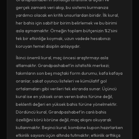
gerçek zamanlı veri akışı, bu sistemi kurmanıza
yardımcı olacak en kritik unsurlardan biridir. İlk kural,
her bahis için sabit bir birim belirlemek ve bu birimi
asla aşmamaktır. Örneğin toplam bütçenizin %2'sini
tek bir etkinliğe koymak, uzun vadede hesabınızı
koruyan temel disiplin anlayışıdır.
İkinci önemli kural, maç öncesi araştırmayı asla
atlamaktır. Grandpashabet'in istatistik merkezi;
takımların son beş maçtaki form durumu, kafa kafaya
oranlar, sakat oyuncu listeleri ve kümülatif gol
ortalamaları gibi verileri tek ekranda sunar. Üçüncü
kural ise en yüksek oran veren bahis türüne değil,
beklenti değeri en yüksek bahis türüne yönelmektir.
Dördüncü kural, Grandpashabet'in canlı bahis
özelliğini körü körüne değil, maç akışını okuyarak
kullanmaktır. Beşinci kural, kombine kupon hazırlarken
etkinlik sayısını üçün altında tutmaktır; etkinlik arttıkça