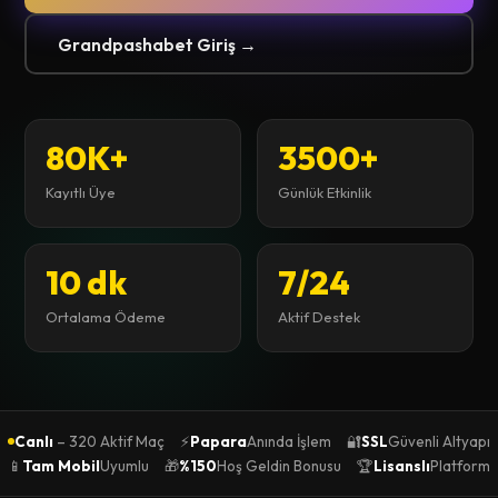
Grandpashabet Giriş →
80K+
3500+
Kayıtlı Üye
Günlük Etkinlik
10 dk
7/24
Ortalama Ödeme
Aktif Destek
Canlı
– 320 Aktif Maç
⚡
Papara
Anında İşlem
🔐
SSL
Güvenli Altyapı
📱
Tam Mobil
Uyumlu
🎁
%150
Hoş Geldin Bonusu
🏆
Lisanslı
Platform