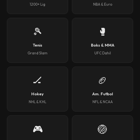
1200+ Lig
NBA & Euro
🎾
🥊
Tenis
Boks & MMA
Grand Slam
UFC Dahil
🏒
🏈
Hokey
Am. Futbol
NHL & KHL
NFL & NCAA
🎮
🏐