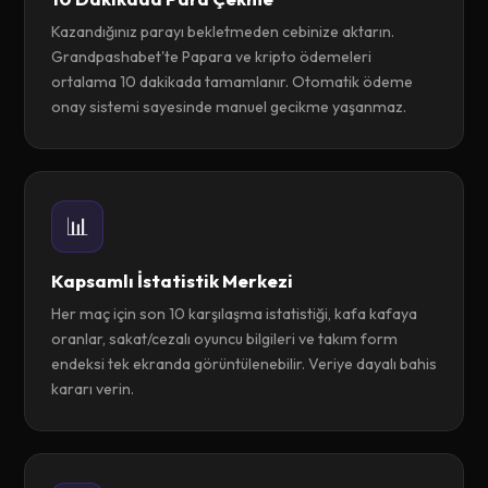
Kazandığınız parayı bekletmeden cebinize aktarın.
Grandpashabet'te Papara ve kripto ödemeleri
ortalama 10 dakikada tamamlanır. Otomatik ödeme
onay sistemi sayesinde manuel gecikme yaşanmaz.
📊
Kapsamlı İstatistik Merkezi
Her maç için son 10 karşılaşma istatistiği, kafa kafaya
oranlar, sakat/cezalı oyuncu bilgileri ve takım form
endeksi tek ekranda görüntülenebilir. Veriye dayalı bahis
kararı verin.