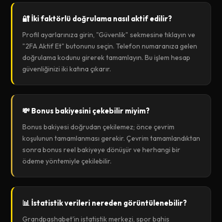
🔐 İki faktörlü doğrulama nasıl aktif edilir?
Profil ayarlarınıza girin, "Güvenlik" sekmesine tıklayın ve
"2FA Aktif Et" butonunu seçin. Telefon numaranıza gelen
doğrulama kodunu girerek tamamlayın. Bu işlem hesap
güvenliğinizi iki katına çıkarır.
💸 Bonus bakiyesini çekebilir miyim?
Bonus bakiyesi doğrudan çekilemez; önce çevrim
koşulunun tamamlanması gerekir. Çevrim tamamlandıktan
sonra bonus reel bakiyeye dönüşür ve herhangi bir
ödeme yöntemiyle çekilebilir.
📊 İstatistik verileri nereden görüntülenebilir?
Grandpashabet'in istatistik merkezi, spor bahis