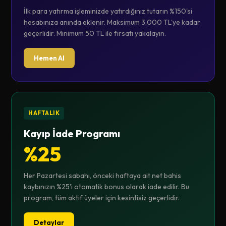
İlk para yatırma işleminizde yatırdığınız tutarın %150'si
hesabınıza anında eklenir. Maksimum 3.000 TL'ye kadar
geçerlidir. Minimum 50 TL ile fırsatı yakalayın.
Hemen Al
HAFTALIK
Kayıp İade Programı
%25
Her Pazartesi sabahı, önceki haftaya ait net bahis
kaybınızın %25'i otomatik bonus olarak iade edilir. Bu
program, tüm aktif üyeler için kesintisiz geçerlidir.
Detaylar