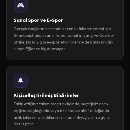
🎮
Sanal Spor ve E-Spor
Gerçek maçların arasında seçenek tükenmemesi için
Grandpashabet; sanal futbol, sanal at yarışı ve Counter-
Strike, Dota 2 gibi e-spor etkinliklerine de bahis imkânı
sunar. Eğlence hiç durmuyor.
🔔
Kişiselleştirilmiş Bildirimler
Takip ettiğiniz takım maça çıktığında, seçtiğiniz oran
eşiğine ulaşıldığında veya özel bonus aktif olduğunda
anlık bildirim alın. Bildirimleri tam ihtiyaçlarınıza göre
özelleştirin.