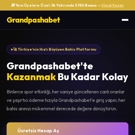
🎁 Yeni Üyelere Özel: İlk Yatırımda
%150 Bonus
—
Şimdi Kazan
Grandpashabet
🚀 Türkiye'nin Hızlı Büyüyen Bahis Platformu
Grandpashabet'te
Kazanmak
Bu Kadar Kolay
Binlerce spor etkinliği, her saniye güncellenen canlı oranlar
ve şaşırtıcı ödeme hızıyla Grandpashabet'e giriş yapın; her
bahis anınızı mükemmel derecede değere dönüştürün.
Ücretsiz Hesap Aç