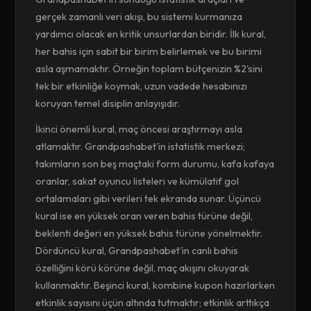
gerçek zamanlı veri akışı, bu sistemi kurmanıza
yardımcı olacak en kritik unsurlardan biridir. İlk kural,
her bahis için sabit bir birim belirlemek ve bu birimi
asla aşmamaktır. Örneğin toplam bütçenizin %2'sini
tek bir etkinliğe koymak, uzun vadede hesabınızı
koruyan temel disiplin anlayışıdır.
İkinci önemli kural, maç öncesi araştırmayı asla
atlamaktır. Grandpashabet'in istatistik merkezi;
takımların son beş maçtaki form durumu, kafa kafaya
oranlar, sakat oyuncu listeleri ve kümülatif gol
ortalamaları gibi verileri tek ekranda sunar. Üçüncü
kural ise en yüksek oran veren bahis türüne değil,
beklenti değeri en yüksek bahis türüne yönelmektir.
Dördüncü kural, Grandpashabet'in canlı bahis
özelliğini körü körüne değil, maç akışını okuyarak
kullanmaktır. Beşinci kural, kombine kupon hazırlarken
etkinlik sayısını üçün altında tutmaktır; etkinlik arttıkça