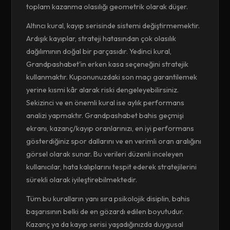
toplam kazanma olasılığı geometrik olarak düşer.
Altıncı kural, kayıp serisinde sistemi değiştirmemektir.
Ardışık kayıplar, strateji hatasından çok olasılık
dağılımının doğal bir parçasıdır. Yedinci kural,
Grandpashabet'in erken kasa seçeneğini stratejik
kullanmaktır. Kuponunuzdaki son maçı garantilemek
yerine kısmi kâr alarak riski dengeleyebilirsiniz.
Sekizinci ve en önemli kural ise aylık performans
analizi yapmaktır. Grandpashabet bahis geçmişi
ekranı, kazanç/kayıp oranlarınızı, en iyi performans
gösterdiğiniz spor dallarını ve en verimli oran aralığını
görsel olarak sunar. Bu verileri düzenli inceleyen
kullanıcılar, hata kalıplarını tespit ederek stratejilerini
sürekli olarak iyileştirebilmektedir.
Tüm bu kuralların yanı sıra psikolojik disiplin, bahis
başarısının belki de en gözardı edilen boyutudur.
Kazanç ya da kayıp serisi yaşadığınızda duygusal