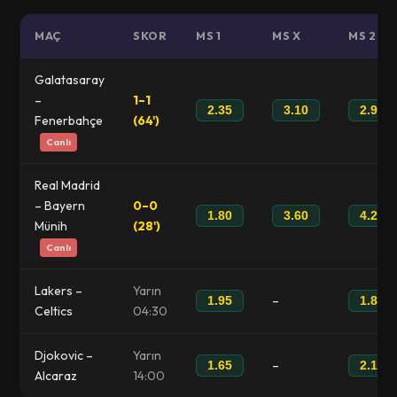
MAÇ
SKOR
MS 1
MS X
MS 2
Galatasaray
–
1–1
2.35
3.10
2.90
Fenerbahçe
(64')
Canlı
Real Madrid
– Bayern
0–0
1.80
3.60
4.20
Münih
(28')
Canlı
Lakers –
Yarın
–
1.95
1.85
Celtics
04:30
Djokovic –
Yarın
–
1.65
2.15
Alcaraz
14:00