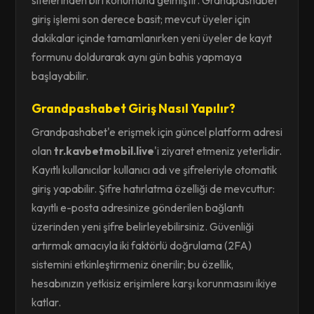
sitelerinden biri konumuna gelmiştir. Grandpashabet
giriş işlemi son derece basit; mevcut üyeler için
dakikalar içinde tamamlanırken yeni üyeler de kayıt
formunu doldurarak aynı gün bahis yapmaya
başlayabilir.
Grandpashabet Giriş Nasıl Yapılır?
Grandpashabet'e erişmek için güncel platform adresi
olan
tr.kavbetmobil.live
'i ziyaret etmeniz yeterlidir.
Kayıtlı kullanıcılar kullanıcı adı ve şifreleriyle otomatik
giriş yapabilir. Şifre hatırlatma özelliği de mevcuttur:
kayıtlı e-posta adresinize gönderilen bağlantı
üzerinden yeni şifre belirleyebilirsiniz. Güvenliği
artırmak amacıyla iki faktörlü doğrulama (2FA)
sistemini etkinleştirmeniz önerilir; bu özellik,
hesabınızın yetkisiz erişimlere karşı korunmasını ikiye
katlar.