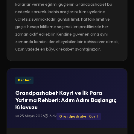
kararlar verme eğilimi güçlenir. Grandpashabet bu
nedenle sorumlu bahis araçlarını tüm üyelerine
ücretsiz sunmaktadır: günlük limit, haftalık limit ve
geçici hesap kilitleme seçenekleri profilinizde her
zaman aktif edilebilir. Kendine güvenen ama aynı
zamanda kendini denetleyebilen bir bahissever olmak,
uzun vadede en büyük rekabet avantajınızdır.
Rehber
Grandpashabet Kayıt ve İlk Para
Yatırma Rehberi: Adım Adım Başlangıç
Kılavuzu
📅 25 Mayıs 2026
⏱ 6 dk
Grandpashabet Kayıt