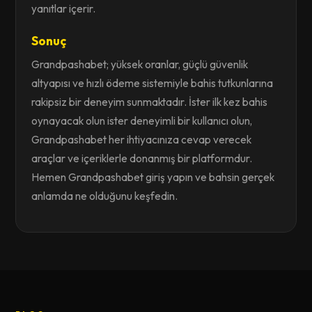
yanıtlar içerir.
Sonuç
Grandpashabet; yüksek oranlar, güçlü güvenlik
altyapısı ve hızlı ödeme sistemiyle bahis tutkunlarına
rakipsiz bir deneyim sunmaktadır. İster ilk kez bahis
oynayacak olun ister deneyimli bir kullanıcı olun,
Grandpashabet her ihtiyacınıza cevap verecek
araçlar ve içeriklerle donanmış bir platformdur.
Hemen Grandpashabet giriş yapın ve bahsin gerçek
anlamda ne olduğunu keşfedin.