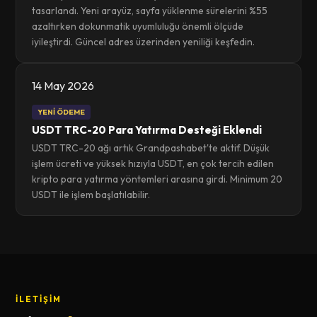
tasarlandı. Yeni arayüz, sayfa yüklenme sürelerini %55
azaltırken dokunmatik uyumluluğu önemli ölçüde
iyileştirdi. Güncel adres üzerinden yeniliği keşfedin.
14 May 2026
YENİ ÖDEME
USDT TRC-20 Para Yatırma Desteği Eklendi
USDT TRC-20 ağı artık Grandpashabet'te aktif. Düşük
işlem ücreti ve yüksek hızıyla USDT, en çok tercih edilen
kripto para yatırma yöntemleri arasına girdi. Minimum 20
USDT ile işlem başlatılabilir.
İLETIŞIM