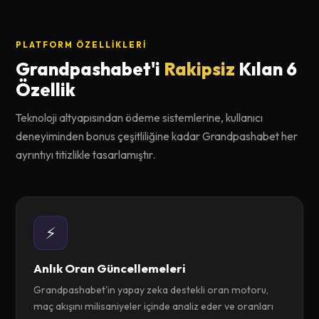
PLATFORM ÖZELLIKLERI
Grandpashabet'i
Rakipsiz
Kılan 6
Özellik
Teknoloji altyapısından ödeme sistemlerine, kullanıcı
deneyiminden bonus çeşitliliğine kadar Grandpashabet her
ayrıntıyı titizlikle tasarlamıştır.
⚡
Anlık Oran Güncellemeleri
Grandpashabet'in yapay zeka destekli oran motoru,
maç akışını milisaniyeler içinde analiz eder ve oranları