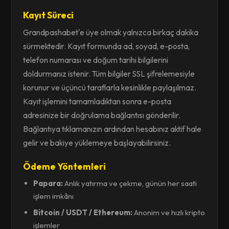
Kayıt Süreci
Grandpashabet'e üye olmak yalnızca birkaç dakika
sürmektedir. Kayıt formunda ad, soyad, e-posta,
telefon numarası ve doğum tarihi bilgilerini
doldurmanız istenir. Tüm bilgiler SSL şifrelemesiyle
korunur ve üçüncü taraflarla kesinlikle paylaşılmaz.
Kayıt işlemini tamamladıktan sonra e-posta
adresinize bir doğrulama bağlantısı gönderilir.
Bağlantıya tıklamanızın ardından hesabınız aktif hale
gelir ve bakiye yüklemeye başlayabilirsiniz.
Ödeme Yöntemleri
Papara:
Anlık yatırma ve çekme, günün her saati
işlem imkânı
Bitcoin / USDT / Ethereum:
Anonim ve hızlı kripto
işlemler