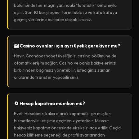
bölümünde her maçın yanındaki "İstatistik" butonuyla
açılır. Son 10 karşılaşma, form tablosu ve kafa kafaya
geçmiş verilerine buradan ulaşabilirsiniz.
🎰 Casino oyunları için ayrı üyelik gerekiyor mu?
Hayır. Grandpashabet üyeliğiniz, casino bölümüne de
otomatik erişim sağlar. Casino ve bahis bakiyelerinizi
birbirinden bağımsız yönetebilir, istediğiniz zaman
aralarında transfer yapabilirsiniz.
🔄 Hesap kapatma mümkün mü?
Evet. Hesabınızı kalıcı olarak kapatmak için müşteri
hizmetleriyle iletişime geçmeniz yeterlidir. Mevcut
bakiyeniz kapatma öncesinde eksiksiz iade edilir. Geçici
hesap kilitleme seçeneği de profil ayarlarından