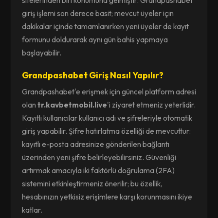
sitelerinden biri konumuna gelmiştir. Grandpashabet
giriş işlemi son derece basit; mevcut üyeler için
dakikalar içinde tamamlanırken yeni üyeler de kayıt
formunu doldurarak aynı gün bahis yapmaya
başlayabilir.
Grandpashabet Giriş Nasıl Yapılır?
Grandpashabet'e erişmek için güncel platform adresi
olan
tr.kavbetmobil.live
'i ziyaret etmeniz yeterlidir.
Kayıtlı kullanıcılar kullanıcı adı ve şifreleriyle otomatik
giriş yapabilir. Şifre hatırlatma özelliği de mevcuttur:
kayıtlı e-posta adresinize gönderilen bağlantı
üzerinden yeni şifre belirleyebilirsiniz. Güvenliği
artırmak amacıyla iki faktörlü doğrulama (2FA)
sistemini etkinleştirmeniz önerilir; bu özellik,
hesabınızın yetkisiz erişimlere karşı korunmasını ikiye
katlar.