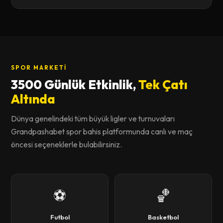
SPOR MARKETI
3500 Günlük Etkinlik,
Tek Çatı
Altında
Dünya genelindeki tüm büyük ligler ve turnuvaları
Grandpashabet spor bahis platformunda canlı ve maç
öncesi seçeneklerle bulabilirsiniz.
⚽
🏀
Futbol
Basketbol