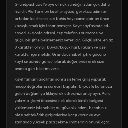
Grandpashabet'e üye olmak sandığınızdan çok daha
hızlıdır. Platformun kayıt arayüzü, gereksiz adımları
ortadan kaldırarak sizi bahis heyecanına bir an önce
kavuşturmak için tasarlanmıştır. Kayıt sayfasında ad-
soyad, e-posta adresi, cep telefonu numarası ve
güçlü bir şifre belirlemeniz yeterlidir. Güçlü şifre, en az
8 karakter olmalı; büyük/küçük harf, rakam ve özel
karakter içermelidir. Grandpashabet, şifre gücünü
kayıt sırasında görsel olarak değerlendirerek size
anında geri bildirim verir.
Kayıt tamamlandıktan sonra sisteme giriş yaparak
hesap doğrulama sürecini başlatın. E-posta kutunuza
gelen bağlantıya tıklayarak adresinizi onaylayın. Para
yatırma işlemi öncesinde ek olarak kimlik belgesi
yüklemeniz istenebilir; bu güvenlik adımı, hesabınızı
olası sahtekârlık girişimlerine karşı korur ve aynı
zamanda yüksek para çekme limitlerinin önünü açar.