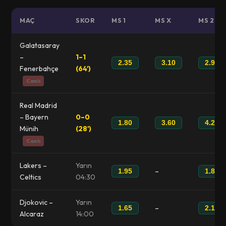
MAÇ
SKOR
MS 1
MS X
MS 2
Galatasaray
–
1–1
2.35
3.10
2.90
Fenerbahçe
(64')
Canlı
Real Madrid
– Bayern
0–0
1.80
3.60
4.20
Münih
(28')
Canlı
Lakers –
Yarın
–
1.95
1.85
Celtics
04:30
Djokovic –
Yarın
–
1.65
2.15
Alcaraz
14:00