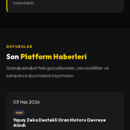
kullanılabilir.
DUYURULAR
Son
Platform Haberleri
Grandpashabet'teki güncellemeler, yeni özellikler ve
kampanya duyurularını kaçırmayın.
03 Haz 2026
YENİ
Yapay Zeka Destekli Oran Motoru Devreye
Alındı